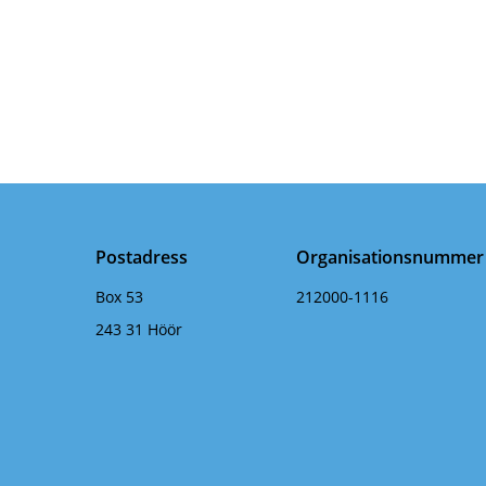
Postadress
Organisationsnummer
Box 53
212000-1116
243 31 Höör