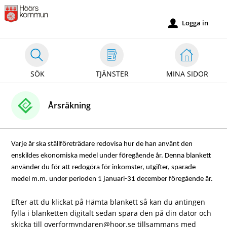
Välkommen
till
Logga in
u
självservice
-
Höörs
SÖK
TJÄNSTER
MINA SIDOR
kommun
Årsräkning
Varje år ska ställföreträdare redovisa hur de han använt den
enskildes ekonomiska medel under föregående år. Denna blankett
använder du för att redogöra för inkomster, utgifter, sparade
medel m.m. under perioden 1 januari-31 december föregående år.
Efter att du klickat på Hämta blankett så kan du antingen
fylla i blanketten digitalt sedan spara den på din dator och
skicka till overformyndaren@hoor.se tillsammans med