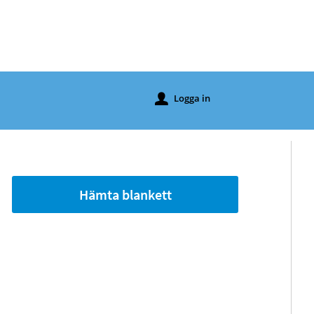
Logga in
u
Hämta blankett