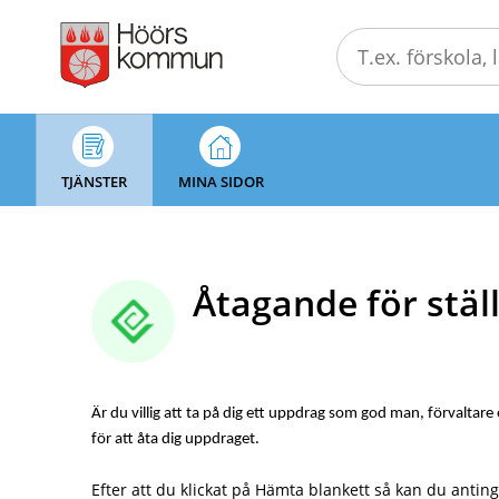
Välkommen
till
självservice
-
Höörs
kommun
TJÄNSTER
MINA SIDOR
Åtagande för stäl
Är du villig att ta på dig ett uppdrag som god man, förvaltare
för att åta dig uppdraget.
Efter att du klickat på Hämta blankett så kan du anting