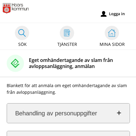
Välkommen
till
Logga in
u
självservice
-
Höörs
SÖK
TJÄNSTER
MINA SIDOR
kommun
Eget omhändertagande av slam från
avloppsanläggning, anmälan
Blankett för att anmäla om eget omhändertagande av slam
från avloppsanläggning.
Behandling av personuppgifter