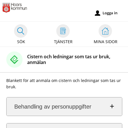
Välkommen
till
Logga in
u
självservice
-
Höörs
SÖK
TJÄNSTER
MINA SIDOR
kommun
Cistern och ledningar som tas ur bruk,
anmälan
Blankett för att anmäla om cistern och ledningar som tas ur
bruk.
Behandling av personuppgifter