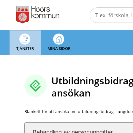
Välkommen
till
självservice
-
Höörs
kommun
TJÄNSTER
MINA SIDOR
Utbildningsbidra
ansökan
Blankett för att ansöka om utbildningsbidrag - ungdo
Behandling av personuppgifter