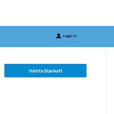
Logga in
u
Hämta blankett