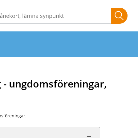
Sök
g - ungdomsföreningar,
msföreningar.