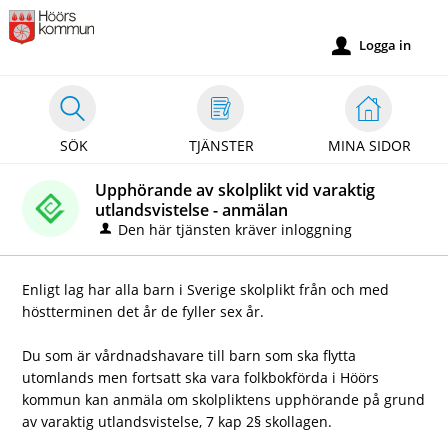
Välkommen
till
Logga in
u
självservice
-
Höörs
SÖK
TJÄNSTER
MINA SIDOR
kommun
Upphörande av skolplikt vid varaktig
utlandsvistelse - anmälan
Den här tjänsten kräver inloggning
Enligt lag har alla barn i Sverige skolplikt från och med
höstterminen det år de fyller sex år.
Du som är vårdnadshavare till barn som ska flytta
utomlands men fortsatt ska vara folkbokförda i Höörs
kommun kan anmäla om skolpliktens upphörande på grund
av varaktig utlandsvistelse, 7 kap 2§ skollagen.