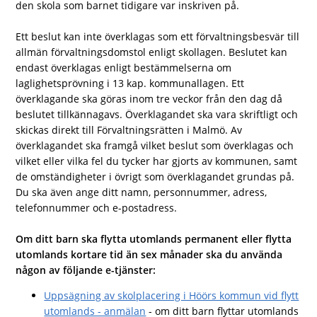
den skola som barnet tidigare var inskriven på.
Ett beslut kan inte överklagas som ett förvaltningsbesvär till
allmän förvaltningsdomstol enligt skollagen. Beslutet kan
endast överklagas enligt bestämmelserna om
laglighetsprövning i 13 kap. kommunallagen. Ett
överklagande ska göras inom tre veckor från den dag då
beslutet tillkännagavs. Överklagandet ska vara skriftligt och
skickas direkt till Förvaltningsrätten i Malmö. Av
överklagandet ska framgå vilket beslut som överklagas och
vilket eller vilka fel du tycker har gjorts av kommunen, samt
de omständigheter i övrigt som överklagandet grundas på.
Du ska även ange ditt namn, personnummer, adress,
telefonnummer och e-postadress.
Om ditt barn ska flytta utomlands permanent eller flytta
utomlands kortare tid än sex månader ska du använda
någon av följande e-tjänster:
Uppsägning av skolplacering i Höörs kommun vid flytt
utomlands - anmälan
- om ditt barn flyttar utomlands