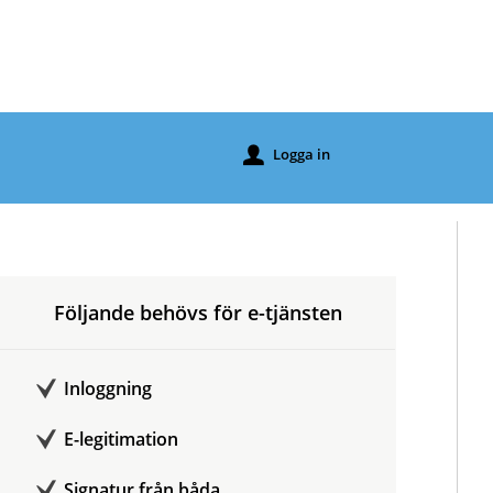
Logga in
u
Följande behövs för e-tjänsten
Inloggning
E-legitimation
Signatur från båda