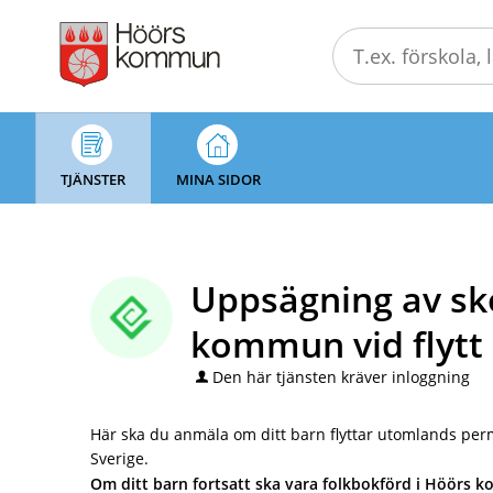
Välkommen
till
självservice
-
Höörs
kommun
TJÄNSTER
MINA SIDOR
Uppsägning av sko
kommun vid flytt
Den här tjänsten kräver inloggning
Här ska du anmäla om ditt barn flyttar utomlands perm
Sverige.
Om ditt barn fortsatt ska vara folkbokförd i Höörs 