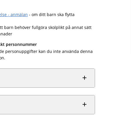
else - anmälan
- om ditt barn ska flytta
tt barn behöver fullgöra skolplikt på annat sätt
månader
nskt personnummer
de personuppgifter kan du inte använda denna
on.