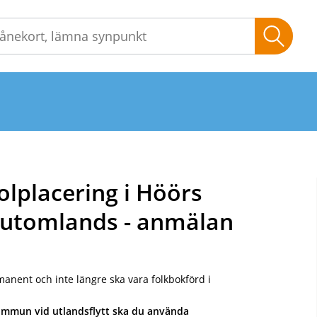
Sök
lplacering i Höörs
 utomlands - anmälan
anent och inte längre ska vara folkbokförd i
kommun vid utlandsflytt ska du använda