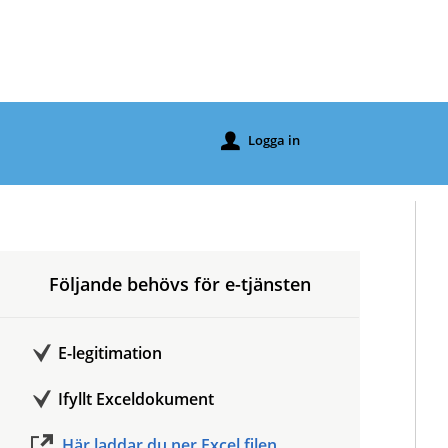
Logga in
u
Följande behövs för e-tjänsten
E-legitimation
Ifyllt Exceldokument
Här laddar du ner Excel filen