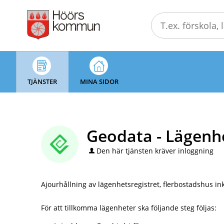
Välkommen
till
självservice
-
Höörs
kommun
TJÄNSTER
MINA SIDOR
Geodata - Lägenhe
Den här tjänsten kräver inloggning
Ajourhållning av lägenhetsregistret, flerbostadshus in
För att tillkomma lägenheter ska följande steg följas: